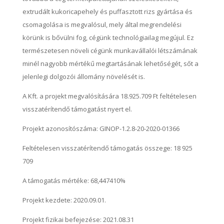
extrudált kukoricapehely és puffasztott rizs gyártása és
csomagolása is megvalósul, mely által megrendelési
körünk is bővülni fog, cégünk technológiailag megújul. Ez
természetesen növeli cégünk munkavállalói létszámának
minél nagyobb mértékű megtartásának lehetőségét, sőt a
jelenlegi dolgozói állomány növelését is.
A Kft. a projekt megvalósítására 18.925.709 Ft feltételesen
visszatérítendő támogatást nyert el.
Projekt azonosítószáma: GINOP-1.2.8-20-2020-01366
Feltételesen visszatérítendő támogatás összege: 18 925
709
A támogatás mértéke: 68,447410
%
Projekt kezdete:
2020.09.01.
Projekt fizikai befejezése:
2021.08.31