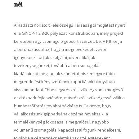
nél
A Hadászi Korlátolt Felelősségű Társaság támogatást nyert
el a GINOP-1.2.8-20 pályázati konstrukcióban, mely projekt
keretében egy csomagoló gépsort szerzett be. A Kft. célja
a beruházással az, hogy a megnövekedett vevői
igényeket ki tudjuk szolgálni, diverzifikáljuk
tevékenységünket, továbbá a bércsomagolási
kiadásainkat meg tudjuk szüntetni, hiszen egyre több
megrendelést kényszerülünk kapacitások hiányában
visszamondani. Ehhez egyrészről szükség van a meglévő
eszközpark fejlesztésére, másrészről szükségessé válik a
humánerőforrás további bővítése is. Tekintve, hogy
vállalkozásunk gépparkjának száma növekszik, a
termelékenység fokozása is megvalósul, nagyobb
volumenű csomagolási kapacitással fogunk rendelkezni,
továbbá a cég termékpalettájának szélesítéseként,