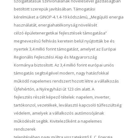
szolgáltatásuk színvonalának növelésével gazdaságban
betöltött szerepük javításában. Támogatási
kérelmüket a GINOP-4.1.4-19 kódszámú, „Megújuló energia
használatát, energiahatékonyság növelését
célzó épületenergetikai fejlesztések támogatása”
megnevezésű felhívás keretein belül nyújtották be és
nyertek 3,4 millió forint támogatást, amelyet az Európai
Regionális Fejlesztési Alap és Magyarország
Kormánya biztosított. Az 3,4 millió forint európai uniós
támogatás segítségével modern, nagy hatásfokkal
működő napelemes rendszert hozott létre a vállalkozás
Újfehértón, a Nyíregyházi út 123 cím alatt. A
fejlesztés részét képező tételek: napelem, inverter,
tartókonzol, vezetékek, leválasztó kapcsoló túlfeszültség
védelem, amelyek a vállalkozós autómosójának
működését segítik. Kivitelezőként a napelemes
rendszerek
telepítésében nagy múltra visszatekintő E. C. Energia