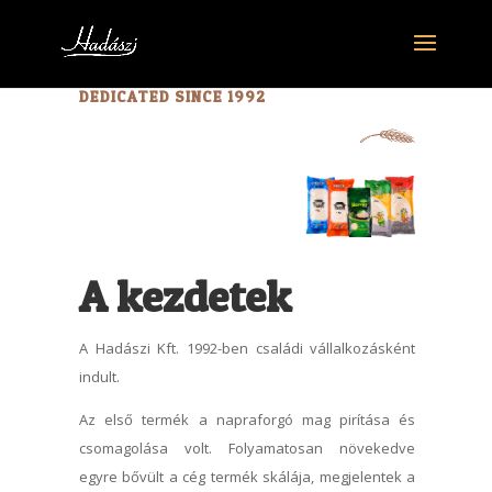
DEDICATED SINCE 1992
A kezdetek
A Hadászi Kft. 1992-ben családi vállalkozásként
indult.
Az első termék a napraforgó mag pirítása és
csomagolása volt. Folyamatosan növekedve
egyre bővült a cég termék skálája, megjelentek a