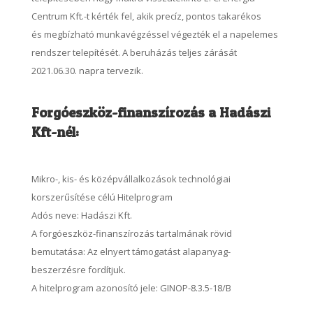
Centrum Kft.-t kérték fel, akik precíz, pontos takarékos
és megbízható munkavégzéssel végezték el a napelemes
rendszer telepítését. A beruházás teljes zárását
2021.06.30. napra tervezik.
Forgóeszköz-finanszírozás a Hadászi
Kft-nél:
Mikro-, kis- és középvállalkozások technológiai
korszerűsítése célú Hitelprogram
Adós neve: Hadászi Kft.
A forgóeszköz-finanszírozás tartalmának rövid
bemutatása: Az elnyert támogatást alapanyag-
beszerzésre fordítjuk.
A hitelprogram azonosító jele: GINOP-8.3.5-18/B