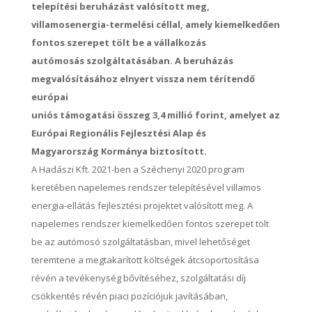
telepítési beruházást valósított meg,
villamosenergia-termelési céllal, amely kiemelkedően
fontos szerepet tölt be a vállalkozás
autómosás szolgáltatásában. A beruházás
megvalósításához elnyert vissza nem térítendő
európai
uniós támogatási összeg 3,4 millió forint, amelyet az
Európai Regionális Fejlesztési Alap és
Magyarország Kormánya biztosított.
A Hadászi Kft. 2021-ben a Széchenyi 2020 program
keretében napelemes rendszer telepítésével villamos
energia-ellátás fejlesztési projektet valósított meg. A
napelemes rendszer kiemelkedően fontos szerepet tölt
be az autómosó szolgáltatásban, mivel lehetőséget
teremtene a megtakarított költségek átcsoportosítása
révén a tevékenység bővítéséhez, szolgáltatási díj
csökkentés révén piaci pozíciójuk javításában,