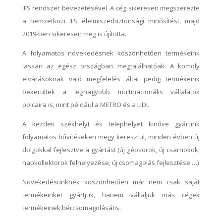
IFS rendszer bevezetésével. A cég sikeresen megszerezte
a nemzetközi IFS élelmiszerbiztonsági minősítést, majd
2019-ben sikeresen meg is újította.
A folyamatos növekedésnek köszönhetően termékeink
lassan az egész országban megtalálhatóak. A komoly
elvárásoknak való megfelelés által pedig termékeink
bekerültek a legnagyobb multinacionális vállalatok
polcaira is, mint például a METRO és a LIDL.
A kezdeti székhelyt és telephelyet kinőve gyárunk
folyamatos bővítéseken megy keresztül, minden évben új
dolgokkal fejlesztve a gyártást (új gépsorok, új csarnokok,
napkollektorok felhelyezése, új csomagolás fejlesztése …)
Növekedésünknek köszönhetően már nem csak saját
termékeinket gyártjuk, hanem vállaljuk más cégek
termékeinek bércsomagolásátis.