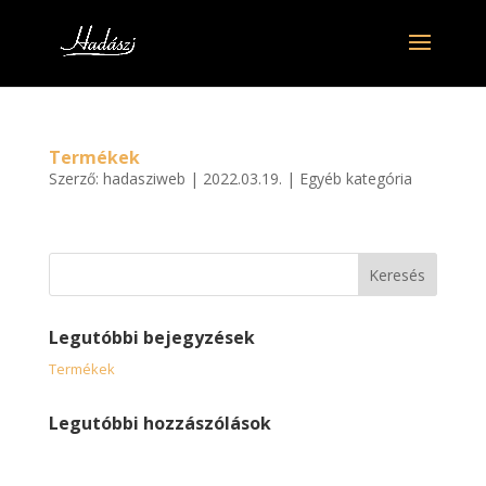
Termékek
Szerző:
hadasziweb
|
2022.03.19.
|
Egyéb kategória
Legutóbbi bejegyzések
Termékek
Legutóbbi hozzászólások